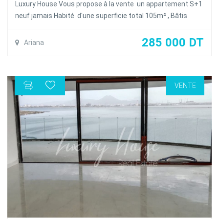
Luxury House Vous propose à la vente un appartement S+1
neuf jamais Habité d'une superficie total 105m² , Bâtis
65m² occupant le 1er étage d'une résidence en R+2 calme
et sécurisé à la Soukra
285 000 DT
Ariana
L'appartement se compose d'un salon une salle à manger
ouvrant sur une grande terrasse d'une superficie 45m² ,
une cuisine équipée ouverte sur le salon avec séchoir et une
VENTE
chambre à coucher avec dressing et salle d'eau avec
douche
l'appartement est dotée de la climatisation en Split et du
chauffage central et une place de parking