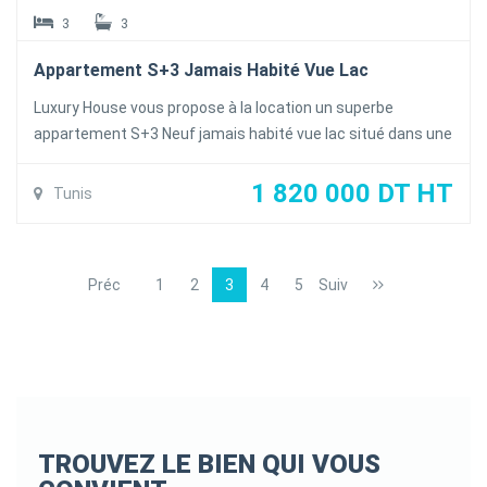
3
3
Appartement S+3 Jamais Habité Vue Lac
Luxury House vous propose à la location un superbe
appartement S+3 Neuf jamais habité vue lac situé dans une
bel résidence calme et sécurisé au lac 2
l'appartement se compose d'un salon une salle à manger
1 820 000 DT HT
Tunis
ouvrant sur une terrasse vue lac , une cuisine équipée avec
séchoir , une salle d'eau invités
La partie nuit abrités trois suite avec terrasse vue lac
Préc
1
2
3
4
5
Suiv
L'appartement est dotée de la climatisation en Split et du
chauffage centrale et une terrasse avec jaccuzzi .
Prix de vente 1.820,000 HT
TROUVEZ LE BIEN QUI VOUS