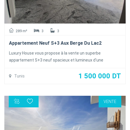
289 m²
3
3
Appartement Neuf S+3 Aux Berge Du Lac2
Luxury House vous propose à la vente un superbe
appartement S+3 neuf spacieux et lumineux d'une
superficie 289m² occupant le 5éme étage d'une résidence
calme et sécurisée au berge du lac2
1 500 000 DT
Tunis
L'appartement se compose d'un salon spacieux et lumineux
grâce à ces baie vitrée , une salle à manger , une salle d'eau
invites , une cuisine équipée ( plaque, Hotte, Four ) avec
VENTE
séchoir.
La partie nuit abritée trois suites avec salle de bain et
balcon
L'appartement est dotés de la climatisation en Split et du
chauffage central et une place de parking au sous-sol et un