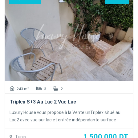
A l'étage Une grande suite parentale avec trois dressing
ouvrant sur un balcon et deux chambres à coucher avec
dressing et balcon
Au sous-sol : deux places de parking et un cellier
Le duplex est dotés de la climatisation en Split et du
chauffage central .
243 m²
3
2
Triplex S+3 Au Lac 2 Vue Lac
Luxury House vous propose à la Vente unTriplex situé au
Lac2 avec vue sur lac et entrée indépendante surface
couverte est de 233 m2 partagée sur trois niveaux et 36 m2
terrasse, au rez de chaussée on a un salon,une salle à
1 500 000 DT
Tunis