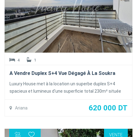
cellier .
4
1
A Vendre Duplex S+4 Vue Dégagé À La Soukra
Luxury House met à la location un superbe duplex S+4
spacieux et lumineux d'une superficie total 230m² située
dans un quartier calme et sécurisé à la Soukra
Le duplex se compose comme suit :
620 000 DT
Ariana
Au rez-de-chaussée : un salon spacieux et lumineux une
salle à manger ouvrant sur une terrasse offrant une vue
dégagée , une salle d'eau invites , une cuisine équipée avec
VENTE
séchoir , un séjour avec balcon