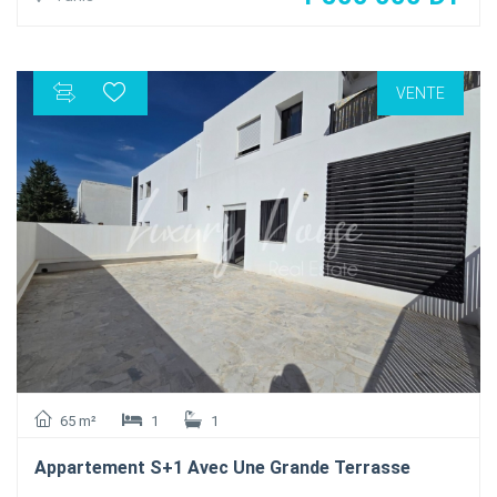
manger ouvrant sur une terrasse , cuisine, salle d’eau et la
terrasse, au 1ère étage on a une grande suite avec balcon
qui donne sur le lac et une salle de bain, on a encore deux
VENTE
autres chambres qui partage une salle de bain et au sous
sol on un garage privé de 50 m2 ce Triplex se trouve dans
une petite résidence bien gardée
65 m²
1
1
Appartement S+1 Avec Une Grande Terrasse