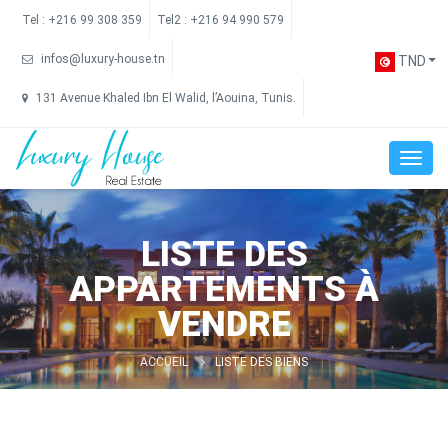
Tel :
+216 99 308 359
Tel2 :
+216 94 990 579
infos@luxury-house.tn
TND
131 Avenue Khaled Ibn El Walid, l’Aouina, Tunis.
LISTE DES
APPARTEMENTS À
VENDRE
ACCUEIL
LISTE DES BIENS