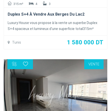
315 m²
4
3
Duplex S+4 À Vendre Aux Berges Du Lac2
Luxury House vous propose à la vente un superbe Duplex
S+4 spacieux et lumineux d'une superficie total315m²
occupant le 5éme et le 6éme étage d'une résidence calme
et sécurisée au lac2
1 580 000 DT
Tunis
le duplex se compose d'un salon spacieux et lumineux grâce
à ces baies vitrée , une salle d'eau invités , une cuisine
équipée avec séchoirs et une chambres de services .
VENTE
A l'étage : trois suites parentales avec dressing est salle de
bain , et une chambre avec balcon
Le duplex est dotés de la climatisation en Split et du
chauffage central et une place de parking au sous-sol et un
cellier