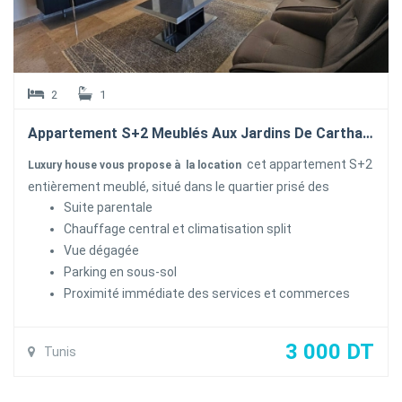
2
1
Appartement S+2 Meublés Aux Jardins De Carthage
cet appartement S+2
Luxury house vous propose à la location
entièrement meublé, situé dans le quartier prisé des
Suite parentale
Jardins de Carthage. Ce bien fonctionnel se compose d'un
Chauffage central et climatisation split
salon lumineux une salle à manger ouvrant sur un balcon
Vue dégagée
,une cuisine ricchement équipée avec séchoir une salle
Parking en sous-sol
d'eau invites
Proximité immédiate des services et commerces
la parti nuit loge une suite parentale une chambre à coucher
et une salle de bain commune
. Il offre un cadre de vie pratique grâce à ses équipements
3 000 DT
Tunis
modernes et son agencement optimisé. L'appartement
bénéficie d'une vue dégagée et d'un emplacement privilégié