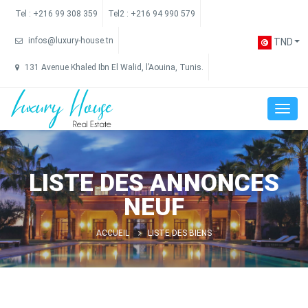
Tel :
+216 99 308 359
Tel2 :
+216 94 990 579
infos@luxury-house.tn
TND
131 Avenue Khaled Ibn El Walid, l’Aouina, Tunis.
LISTE DES ANNONCES
NEUF
ACCUEIL
LISTE DES BIENS