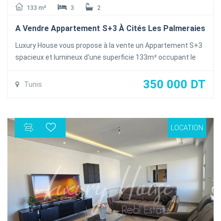
133 m²
3
2
A Vendre Appartement S+3 À Cités Les Palmeraies
Luxury House vous propose à la vente un Appartement S+3
spacieux et lumineux d'une superficie 133m² occupant le
2éme étage d'une résidence calme et sécurisés à
proximités de toutes les commodités à L'Aouina Cités les
350 000 DT
Tunis
Palmeraies .
L'appartement se compose suit :
Partie jour: un salon lumineux une salle à manger ouvrant
LOCATION
sur un Balcon , une cuisine équipée avec séchoirs , et une
salle de bain commune
Partie nuit: Une suite parentale avec dressing et salle de
douche , deux chambres à coucher partageant une salle de
bain commune .
L'appartement est équipée de la climatisation en Split et du
chauffage central est une place de parking au sous_sol
Titre bleu individuel .