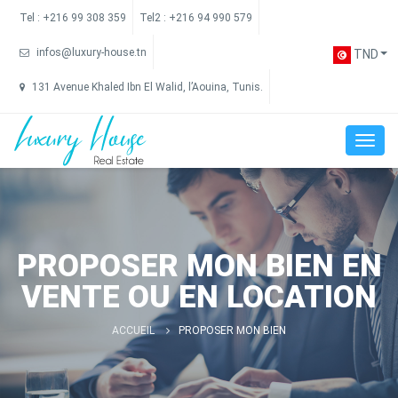
Tel :
+216 99 308 359
Tel2 :
+216 94 990 579
infos@luxury-house.tn
TND
131 Avenue Khaled Ibn El Walid, l’Aouina, Tunis.
PROPOSER MON BIEN EN
VENTE OU EN LOCATION
ACCUEIL
PROPOSER MON BIEN