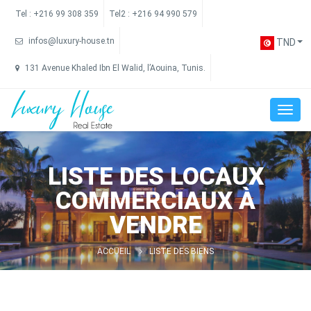
Tel :
+216 99 308 359
Tel2 :
+216 94 990 579
infos@luxury-house.tn
TND
131 Avenue Khaled Ibn El Walid, l’Aouina, Tunis.
LISTE DES LOCAUX
COMMERCIAUX À
VENDRE
ACCUEIL
LISTE DES BIENS