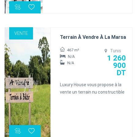
exceptionnelle pour maximaliser le
succès de votre activité. un
emplacement stratégique au coeur
du centre ville
VENTE
L'immeuble se compose comme suit:
Terrain À Vendre À La Marsa
_Sous-sol :831m²
_Rez_de.chaussée :587,22m²
467 m²
Tunis
_Deuxiéme étage :448,22m²
1 260
N/A
N/A
*Total surface 3040m2
900
DT
Luxury House vous propose à la
vente un terrain nu constructible
à sidi daoued en R+2 467m² à
2700 le m²