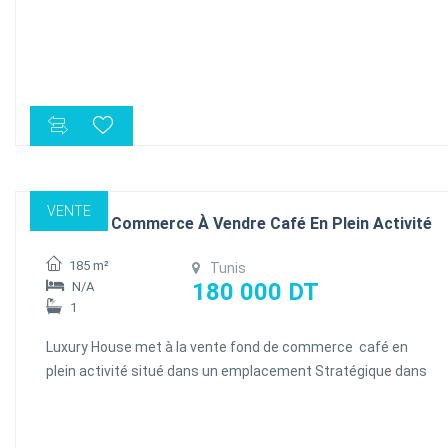
superficie 137 m², il bénéficie d’une excellente visibilité grâce à
son emplacement stratégique sur route principale Gp9,
Caractéristiques :
- Surface totale : 137m²
- Rez-de-chaussée
- Sanitaires et espace de stockage
- Climatisation / chauffage
- Possibilité de tous commerces
VENTE
Fond De Commerce À Vendre Café En Plein Activité
185 m²
Tunis
180 000 DT
N/A
1
Luxury House met à la vente fond de commerce café en
plein activité situé dans un emplacement Stratégique dans
un quartier dynamique au lac 1
loyer : 3400 Dt /mois
fond : 180 000 DT