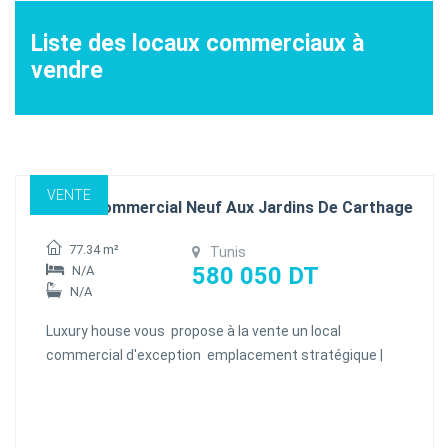
Liste des locaux commerciaux à
vendre
VENTE
Local Commercial Neuf Aux Jardins De Carthage
77.34 m²
Tunis
580 050 DT
N/A
N/A
Luxury house vous propose à la vente un local
commercial d'exception emplacement stratégique |
Forte visibilité | Neuf Saisissez l’opportunité d’implanter
votre activité dans l'un des quartiers les plus
dynamiques et recherchés de Tunis.situé au cœur des