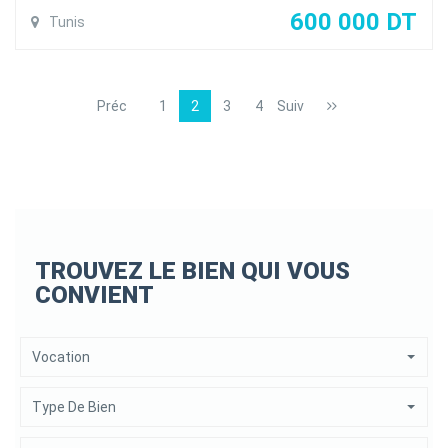
résidentiel calme et sécurisé à Gammarth touristique
600 000 DT
Tunis
l'appartement se compose d'un salon une salle à manger
spacieux et lumineux ouvrant sur la piscine , une cuisine
équipée ouverte sur le salon , et une salle d'eau avec douche
Préc
1
2
3
4
Suiv
à l'italienne .
l'appartement est doté de la climatisation en Split et du
chauffage centrale et une place de parking au sous sol ..
TROUVEZ LE BIEN QUI VOUS
CONVIENT
Vocation
Type De Bien