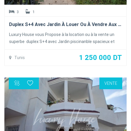
3
1
Duplex S+4 Avec Jardin À Louer Ou À Vendre Aux Lac1
Luxury House vous Propose à la location ou à la vente un
superbe duplex S+4 avec Jardin piscinanble spacieux et
lumineux situé dans une résidence calme et sécurisé au
Lac1
1 250 000 DT
Tunis
le duplex se compose comme suit:
Au Rez-de-chaussée un salon une salle à manger spacieuse
ouvrant sur le jardin une cuisine équipée donnant sur le
VENTE
jardin, salle d'eau invité
Au premier étage trois chambres à coucher avec dressing
partageant une salle de bain commune et suite parentale
avec salle de bain
100m² par étage
Le duplex est doté de la climatisation en Split et du
chauffage central est une place de parking au sous-sol et