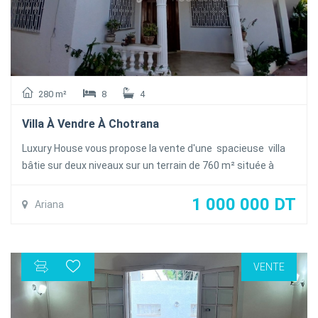
abri de voiture et garage indépendant
280 m²
8
4
Villa À Vendre À Chotrana
Luxury House vous propose la vente d'une spacieuse villa
bâtie sur deux niveaux sur un terrain de 760 m² située à
Chotrana dans un bon quartier résidentiel.
La villa se compose comme suit :
1 000 000 DT
Ariana
Au Rez-de-chaussée : un salon une salle à manger spacieux
une cuisine équipée,une salle d'eau invités deux chambres
à couches avec salle de douche et deux suites parentale
VENTE
avec salle de bain
Au premier étage : deux appartements s+2 indépendants
A l'extérieur : jardin spacieuse piscinable , garage pour 4