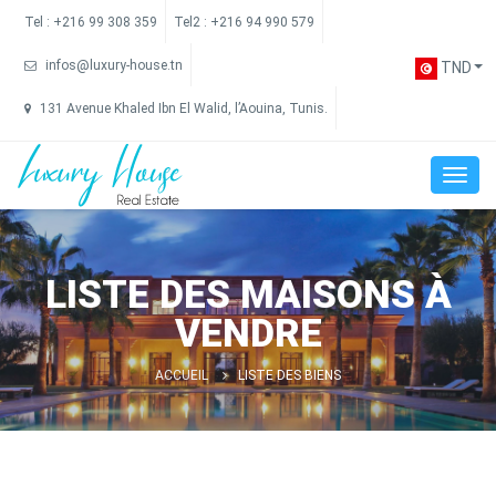
Tel :
+216 99 308 359
Tel2 :
+216 94 990 579
infos@luxury-house.tn
TND
131 Avenue Khaled Ibn El Walid, l’Aouina, Tunis.
LISTE DES MAISONS À
VENDRE
ACCUEIL
LISTE DES BIENS