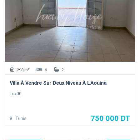
voitures
la villa est climatisés et chauffés
290 m²
6
2
Villa À Vendre Sur Deux Niveau À L'Aouina
Lux00
750 000 DT
Tunis