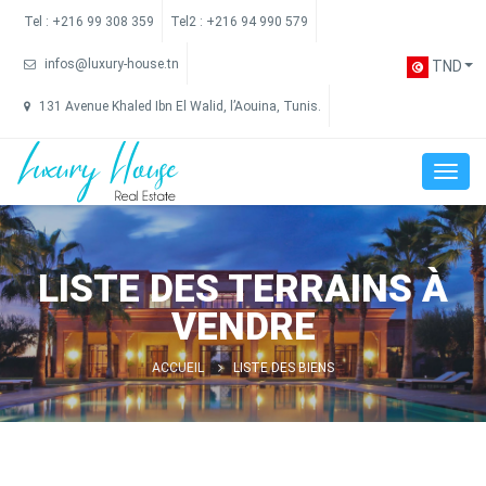
Tel :
+216 99 308 359
Tel2 :
+216 94 990 579
infos@luxury-house.tn
TND
131 Avenue Khaled Ibn El Walid, l’Aouina, Tunis.
LISTE DES TERRAINS À
VENDRE
ACCUEIL
LISTE DES BIENS