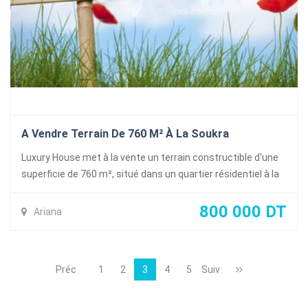
A Vendre Terrain De 760 M² À La Soukra
Luxury House met à la vente un terrain constructible d'une
superficie de 760 m², situé dans un quartier résidentiel à la
Soukra rue du park.
Vocation : R+2
800 000 DT
Ariana
Titre bleu individuelle
Prix de vente 800.000 DT
Préc
1
2
3
4
5
Suiv