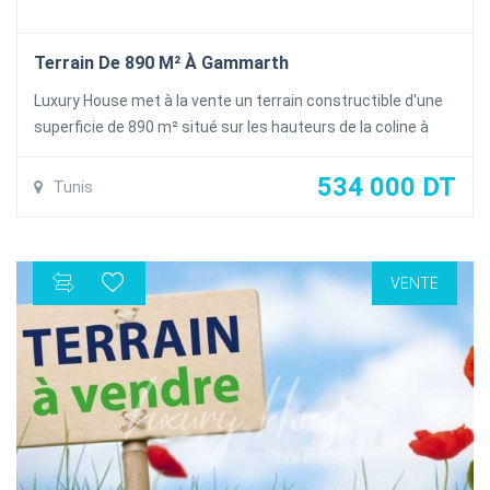
Terrain De 890 M² À Gammarth
Luxury House met à la vente un terrain constructible d'une
superficie de 890 m² situé sur les hauteurs de la coline à
Gammarth supérieur, possède une vue imprenable sur toute
la banlieue nord.
534 000 DT
Tunis
Prix : 600 DT/m² négociable
Papier en Régle
VENTE