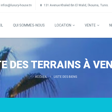
infos@luxury-house.tn
131 Avenue Khaled Ibn El Walid, l’Aouina, Tunis.
IL
QUI SOMMES-NOUS
LOCATION
VENTE
N
TE DES TERRAINS À VE
ACCUEIL
LISTE DES BIENS