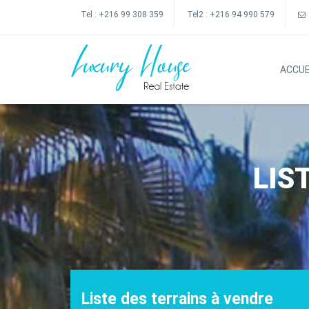
Tel :
+216 99 308 359
Tel2 :
+216 94 990 579
ACCUE
LIS
Liste des terrains à vendre