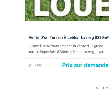
Vente D'un Terrain À Lebhar Lazreg 8230m²
Luxury-House Vous propose la Vente d'un grand
terrain Superficie: 8230m² à lebhar Lazreg Loyer
mensuel :500dt/m² Pour plus d'information
veuillez contacter 99 308 359 / 70 727 510
Prix sur demande
Tunis
Pré