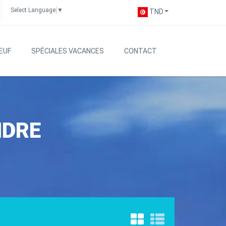
Select Language
▼
TND
EUF
SPÉCIALES VACANCES
CONTACT
NDRE