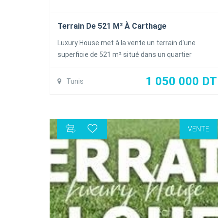
Terrain De 521 M² À Carthage
Luxury House met à la vente un terrain d'une
superficie de 521 m² situé dans un quartier
résidentiel et proche de la mer à Carthage.
Superficie : 525 m² Titre individuel disponible
1 050 000 DT
Tunis
Autorisation de bâtir R+2
VENTE