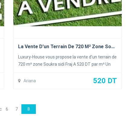
La Vente D'un Terrain De 720 M² Zone Soukra Sidi Fraj
Luxury-House vous propose la vente d'un terrain de
720 m² zone Soukra sidi Fraj A 520 DT par m² Un
très bon emplacement Décidez vite et venez
visiter Un agent vous accompagnera Veuillez nous
520 DT
Ariana
contacter sur un de ces numéros : 99 308 359 99
181 309 70 727 510
c
6
7
8