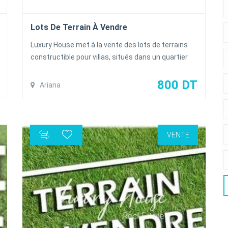
Lots De Terrain À Vendre
Luxury House met à la vente des lots de terrains
constructible pour villas, situés dans un quartier
résidentiel à la Soukra. Superficie entre 400 m² et
555 m² Prix : 800 DT/m²
800 DT
Ariana
VENTE