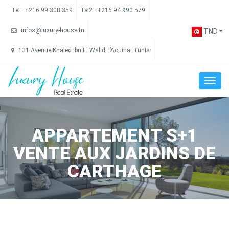
Tel :
+216 99 308 359
Tel2 :
+216 94 990 579
infos@luxury-house.tn
TND
131 Avenue Khaled Ibn El Walid, l’Aouina, Tunis.
APPARTEMENT S+1
VENTE AUX JARDINS DE
CARTHAGE