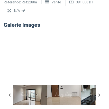
Reference:
Ref2280a
Vente
391 000 DT
N/A m²
Galerie Images