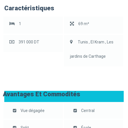
Caractéristiques
1
69 m²
391 000 DT
Tunis , El Kram , Les
jardins de Carthage
Avantages Et Commodités
Vue dégagée
Central
Split
École