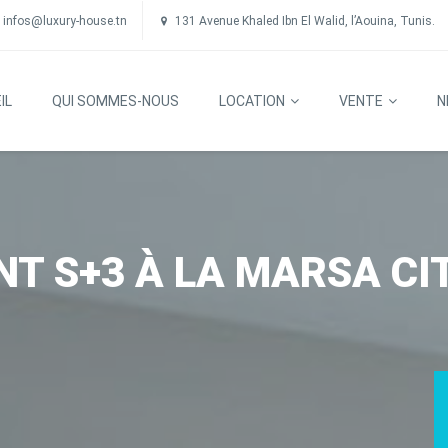
infos@luxury-house.tn
131 Avenue Khaled Ibn El Walid, l’Aouina, Tunis.
IL
QUI SOMMES-NOUS
LOCATION
VENTE
N
T S+3 À LA MARSA CIT