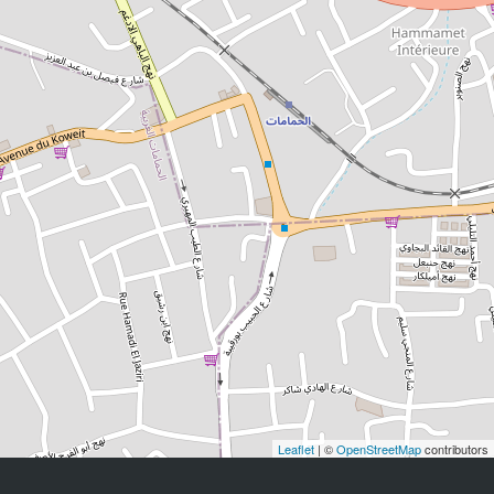
Leaflet
| ©
OpenStreetMap
contributors