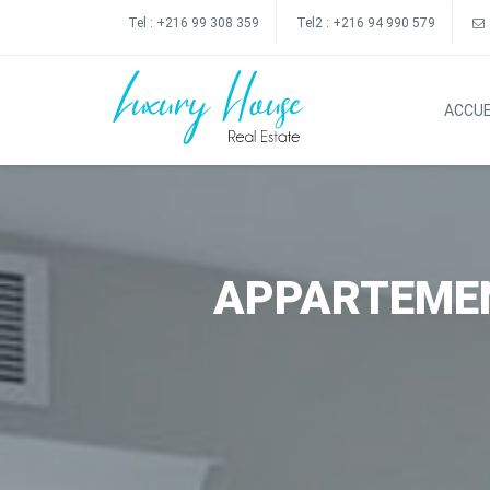
Tel :
+216 99 308 359
Tel2 :
+216 94 990 579
ACCUE
APPARTEMEN