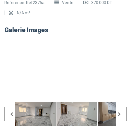
Reference:
Ref2375a
Vente
370 000 DT
N/A m²
Galerie Images