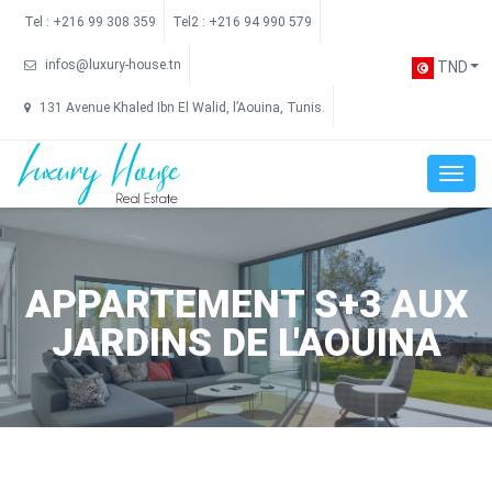
Tel :
+216 99 308 359
Tel2 :
+216 94 990 579
infos@luxury-house.tn
TND
131 Avenue Khaled Ibn El Walid, l’Aouina, Tunis.
APPARTEMENT S+3 AUX
JARDINS DE L'AOUINA