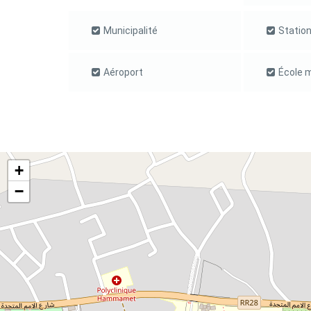
Municipalité
Statio
Aéroport
École m
+
−