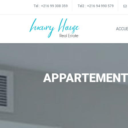
Tel :
+216 99 308 359
Tel2 :
+216 94 990 579
ACCUE
APPARTEMENT S