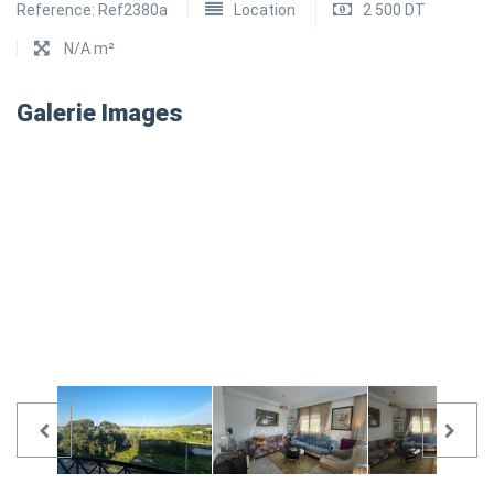
Reference:
Ref2380a
Location
2 500 DT
N/A m²
Galerie Images