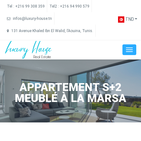
Tel :
+216 99 308 359
Tel2 :
+216 94 990 579
infos@luxury-house.tn
TND
131 Avenue Khaled Ibn El Walid, l’Aouina, Tunis.
APPARTEMENT S+2
MEUBLÉ À LA MARSA