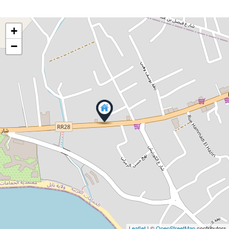
+
−
Leaflet
| ©
OpenStreetMap
contributors