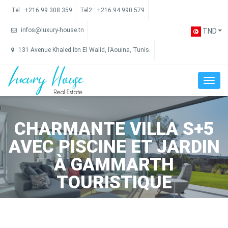
Tel :
+216 99 308 359
Tel2 :
+216 94 990 579
infos@luxury-house.tn
TND
131 Avenue Khaled Ibn El Walid, l’Aouina, Tunis.
CHARMANTE VILLA S+5
AVEC PISCINE ET JARDIN
À GAMMARTH
TOURISTIQUE