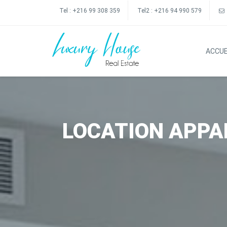
Tel :
+216 99 308 359
Tel2 :
+216 94 990 579
ACCUE
LOCATION APPA