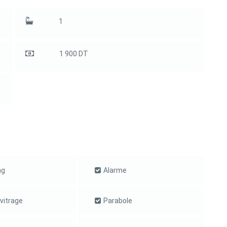
1
1 900 DT
ng
Alarme
vitrage
Parabole